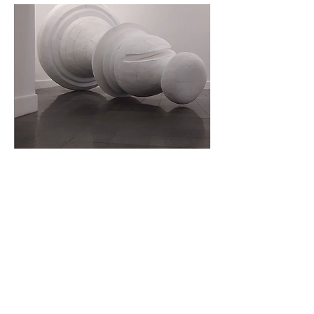
Nuvem Arte e crítica
Um bispo caído e uma bala perdida no Centro
Municipal de Arte Hélio Oiticica.