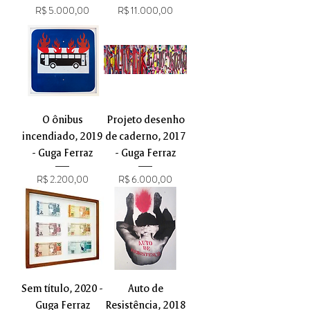
Preço
Preço
R$ 5.000,00
R$ 11.000,00
O ônibus
Projeto desenho
incendiado, 2019
de caderno, 2017
- Guga Ferraz
- Guga Ferraz
Preço
Preço
R$ 2.200,00
R$ 6.000,00
Sem título, 2020 -
Auto de
Guga Ferraz
Resistência, 2018