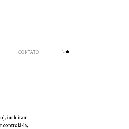
CONTATO
o), incluíram 
r controlá-la, 