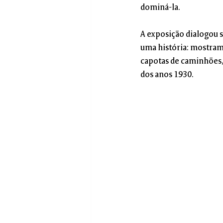
dominá-la.
A exposição dialogou s
uma história: mostram 
capotas de caminhões,
dos anos 1930.