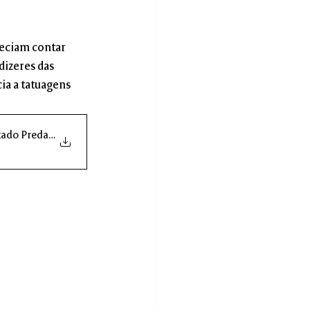
reciam contar 
izeres das 
a a tatuagens 
ezado Predador