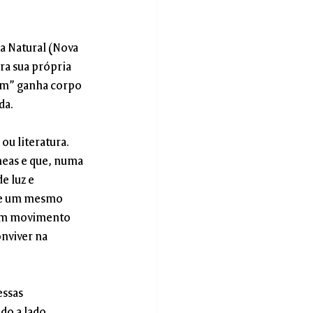
a Natural (Nova 
ra sua própria 
gem” ganha corpo 
da.
ou literatura. 
eas e que, numa 
 luz e 
de um mesmo 
um movimento 
nviver na 
ssas 