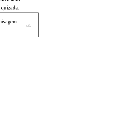
do a lado 
rquizada.
Paisagem