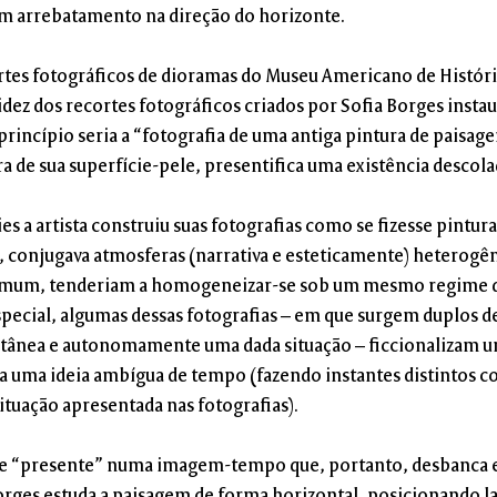
um arrebatamento na direção do horizonte.
rtes fotográficos de dioramas do Museu Americano de Históri
idez dos recortes fotográficos criados por Sofia Borges instau
princípio seria a “fotografia de uma antiga pintura de paisa
ra de sua superfície-pele, presentifica uma existência descola
s a artista construiu suas fotografias como se fizesse pintura 
onjugava atmosferas (narrativa e esteticamente) heterogên
comum, tenderiam a homogeneizar-se sob um mesmo regime de
ecial, algumas dessas fotografias – em que surgem duplos 
tânea e autonomamente uma dada situação – ficcionalizam 
ita uma ideia ambígua de tempo (fazendo instantes distintos co
ituação apresentada nas fotografias).
 e “presente” numa imagem-tempo que, portanto, desbanca e