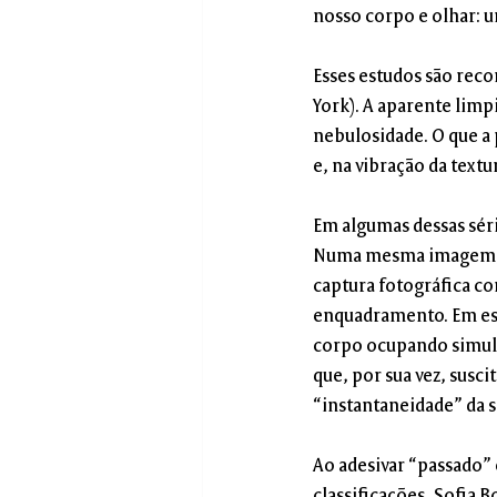
nosso corpo e olhar: 
Esses estudos são reco
York). A aparente limp
nebulosidade. O que a 
e, na vibração da textu
Em algumas dessas série
Numa mesma imagem, c
captura fotográfica 
enquadramento. Em esp
corpo ocupando simul
que, por sua vez, susc
“instantaneidade” da s
Ao adesivar “passado”