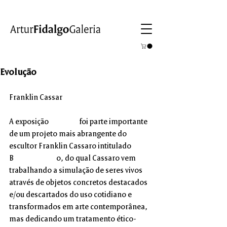
Evolução
06 Jun - 08 Jul  2006
Franklin Cassar
o
A exposição
Evolução 
foi parte importante 
de um projeto mais abrangente do 
escultor Franklin Cassaro intitulado 
B
ioconcretism
o, do qual Cassaro vem 
trabalhando a simulação de seres vivos 
através de objetos concretos destacados 
e/ou descartados do uso cotidiano e 
transformados em arte contemporânea, 
mas dedicando um tratamento ético-