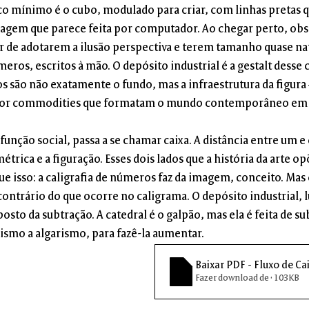
 mínimo é o cubo, modulado para criar, com linhas pretas 
magem que parece feita por computador. Ao chegar perto, ob
r de adotarem a ilusão perspectiva e terem tamanho quase natu
ros, escritos à mão. O depósito industrial é a gestalt desse 
 são não exatamente o fundo, mas a infraestrutura da figura
por commodities que formatam o mundo contemporâneo em 
unção social, passa a se chamar caixa. A distância entre um e 
trica e a figuração. Esses dois lados que a história da arte op
ue isso: a caligrafia de números faz da imagem, conceito. Mas
contrário do que ocorre no caligrama. O depósito industrial, l
osto da subtração. A catedral é o galpão, mas ela é feita de su
ismo a algarismo, para fazê-la aumentar.
Baixar PDF - Fluxo de Ca
Fazer download de • 103KB