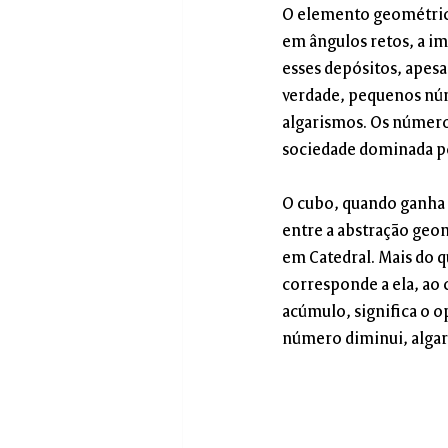
O elemento geométrico
em ângulos retos, a i
esses depósitos, apesa
verdade, pequenos núme
algarismos. Os números
sociedade dominada 
O cubo, quando ganha f
entre a abstração geomé
em Catedral. Mais do q
corresponde a ela, ao 
acúmulo, significa o op
número diminui, algar