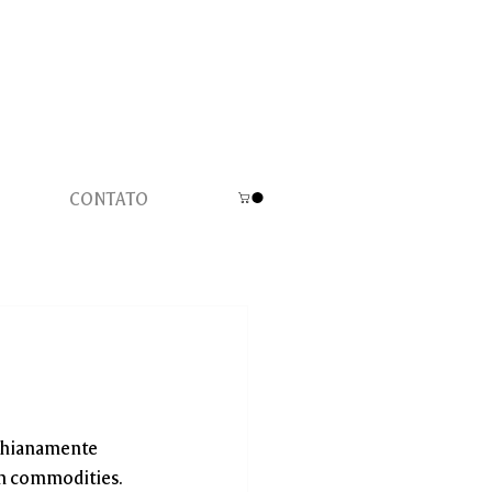
CONTATO
ichianamente 
m commodities. 