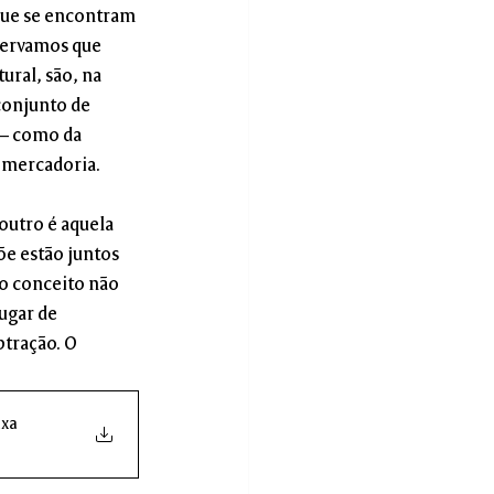
que se encontram 
servamos que 
ral, são, na 
conjunto de 
 – como da 
mercadoria.
outro é aquela 
õe estão juntos 
 o conceito não 
ugar de 
btração. O 
ixa