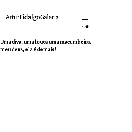
Uma diva, uma louca uma macumbeira,
meu deus, ela é demais!
22 Mai  - 12 Jun  2015
Camila Soato
Camila Soato apresentou 50 pinturas 
inéditas em tamanhos variados, nas 
quais cenas esdrúxulas tiram o véu do 
nonsense
 político e social em que 
vivemos.
Com uma narrativa maliciosa e inusitada, 
Camila penetra na complexidade do que 