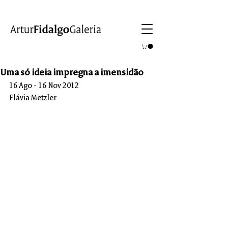
Uma só ideia impregna a imensidão
16 Ago - 16 Nov 2012
Flávia Metzler
O trânsito que circula em “Uma só ideia 
impregna a imensidão” (aforismo do 
poeta e pintor de visões William Blake), é 
entre a pintura e elementos decorativos 
da arquitetura palaciana barroca (a 
inspiração vem do palácio Amalienburg, 
locação do filme “O ano passado em 
Marienbad”), mas, em sentido mais 
amplo, o trânsito é entre a pintura, seu 