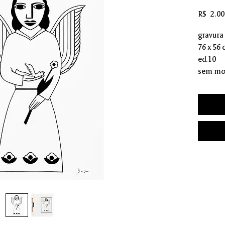
R$ 2.00
gravura
76 x 56
ed.10
sem mo