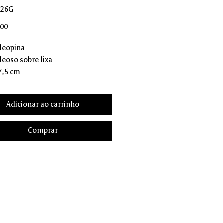
M26G
Preço
,00
aleopina
leoso sobre lixa
27,5 cm
Adicionar ao carrinho
Comprar