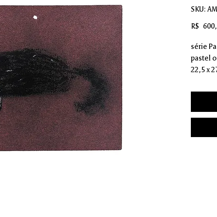
SKU: A
R$ 600
série P
pastel o
22,5 x 