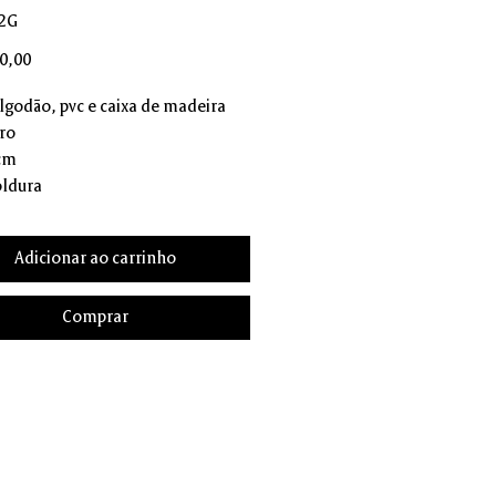
C2G
Preço
0,00
algodão, pvc e caixa de madeira
ro
 cm
ldura
Adicionar ao carrinho
Comprar