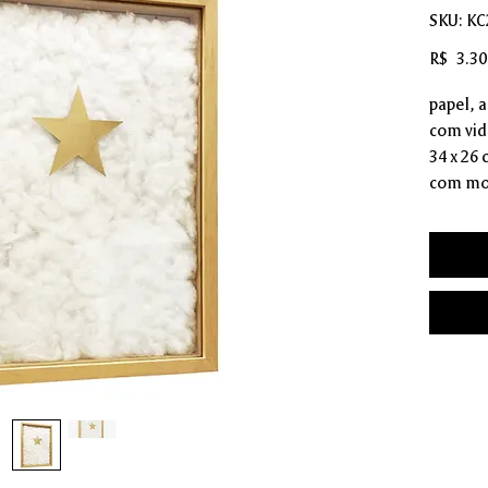
SKU: K
R$ 3.30
papel, 
com vid
34 x 26
com mo