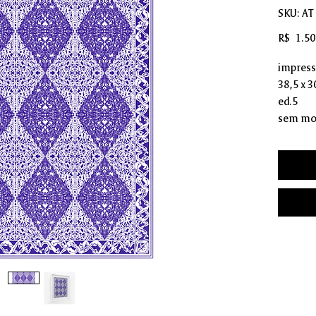
SKU: AT
R$ 1.50
impressã
38,5 x 
ed.5
sem mo