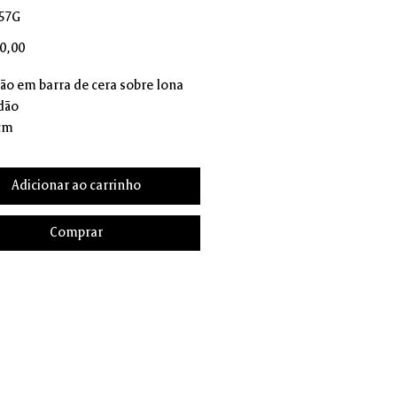
57G
Preço
0,00
ão em barra de cera sobre lona
dão
 cm
Adicionar ao carrinho
Comprar