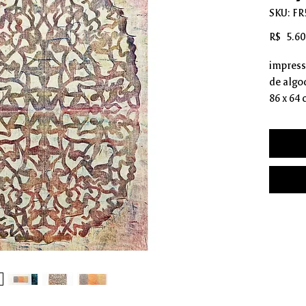
SKU: FR
R$ 5.60
impress
de algo
86 x 64