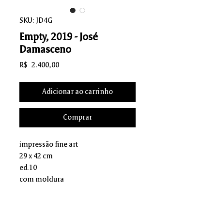
SKU: JD4G
Empty, 2019 - José
Damasceno
Preço
R$ 2.400,00
Adicionar ao carrinho
Comprar
impressão fine art
29 x 42 cm
ed.10
com moldura