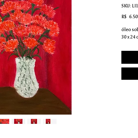
SKU: LI
R$ 6.50
óleo sob
30 x 24