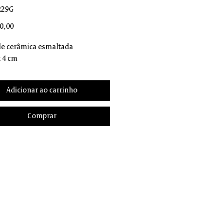
R29G
Preço
0,00
de cerâmica esmaltada
x 4 cm
Adicionar ao carrinho
Comprar