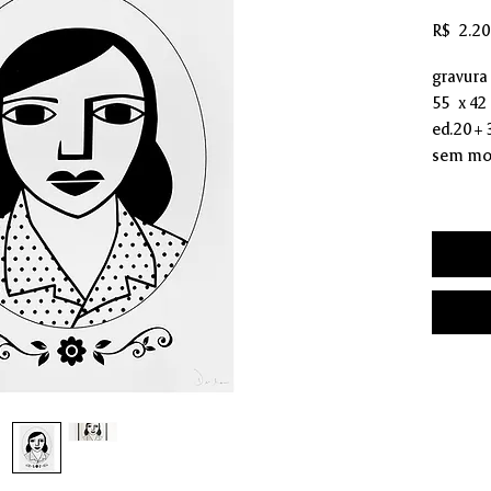
R$ 2.20
gravura
55 x 4
ed.20 +
sem mo