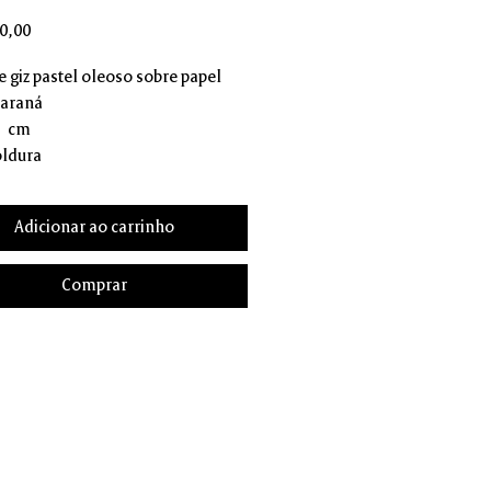
Preço
0,00
 e giz pastel oleoso sobre papel
Paraná
2 cm
ldura
Adicionar ao carrinho
Comprar