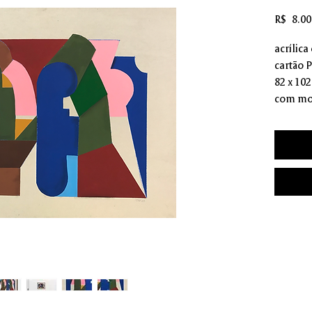
R$ 8.00
acrílica
cartão 
82 x 10
com mo