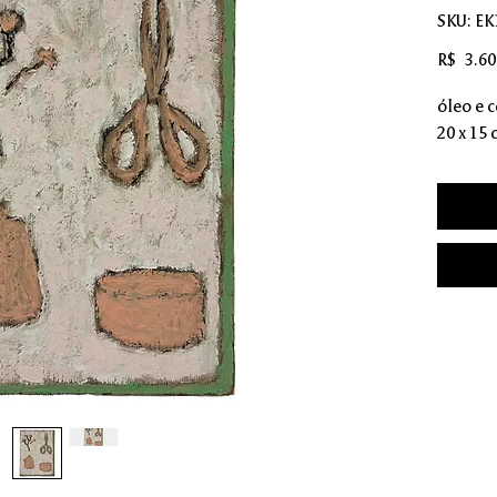
SKU: EK
R$ 3.60
óleo e c
20 x 15