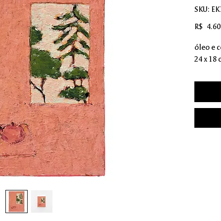
SKU: EK
R$ 4.60
óleo e c
24 x 18