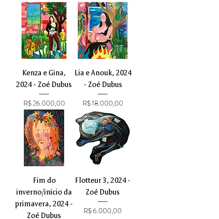
Kenza e Gina,
Lia e Anouk, 2024
2024 - Zoé Dubus
- Zoé Dubus
Preço
Preço
R$ 26.000,00
R$ 18.000,00
Fim do
Flotteur 3, 2024 -
inverno/início da
Zoé Dubus
primavera, 2024 -
Preço
R$ 6.000,00
Zoé Dubus