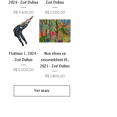
2024 - Zoé Dubus
Zoé Dubus
Preço
Preço
R$ 9.600,00
R$ 2.000,00
Flotteur 1, 2024 -
Nos rêves se
Zoé Dubus
ressemblent #1,
2021 - Zoé Dubus
Preço
R$ 5.000,00
Preço
R$ 2.800,00
Ver mais