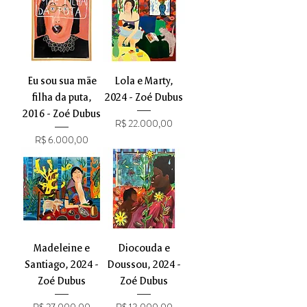
Eu sou sua mãe
Lola e Marty,
filha da puta,
2024 - Zoé Dubus
2016 - Zoé Dubus
Preço
R$ 22.000,00
Preço
R$ 6.000,00
Madeleine e
Diocouda e
Santiago, 2024 -
Doussou, 2024 -
Zoé Dubus
Zoé Dubus
Preço
Preço
R$ 27.000,00
R$ 13.000,00