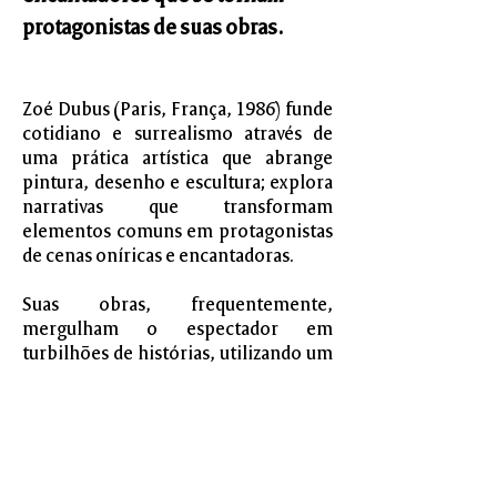
protagonistas de suas obras.
Zoé Dubus (Paris, França, 1986) funde
cotidiano e surrealismo através de
uma prática artística que abrange
pintura, desenho e escultura; explora
narrativas que transformam
elementos comuns em protagonistas
de cenas oníricas e encantadoras.
Suas obras, frequentemente,
mergulham o espectador em
turbilhões de histórias, utilizando um
universo colorido e detalhista que
beira o pontilhismo.
Dubus utiliza uma variedade de
materiais para explorar o papel da cor