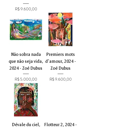
Preço
R$ 9.600,00
Não sobra nada
Premiers mots
que não seja vida,
d’amour, 2024 -
2024 - Zoé Dubus
Zoé Dubus
Preço
Preço
R$ 5.000,00
R$ 9.600,00
Dévale du ciel,
Flotteur 2, 2024 -