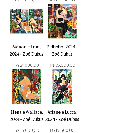
Manon e Lino,
Zelbobo, 2024 -
2024 - Zoé Dubus
Zoé Dubus
Preço
Preço
R$ 21.000,00
R$ 25.000,00
Elena e Wallace,
Ariane e Lucca,
2024 - Zoé Dubus
2024 - Zoé Dubus
Preço
Preço
R$ 15.000,00
R$ 19.500,00