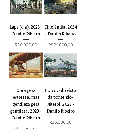
Lapa (dia), 2023 -
Cinelândia, 2024
Danilo Ribeiro
- Danilo Ribeiro
Preço
Preço
R$ 6.000,00
R$ 26.000,00
Obra gera
Corcovado visto
estresse, mas
da ponte Rio-
gentileza gera
Niterói, 2023 -
gentileza, 2023 -
Danilo Ribeiro
Danilo Ribeiro
Preço
R$ 5.000,00
Preço
R$ 26.000,00