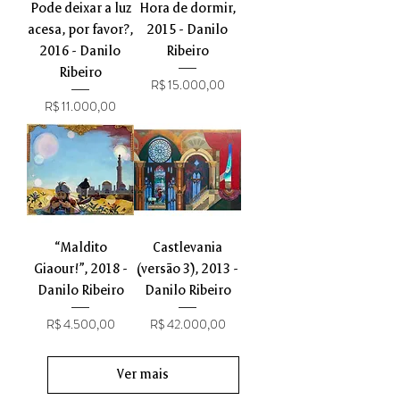
Pode deixar a luz
Hora de dormir,
acesa, por favor?,
2015 - Danilo
2016 - Danilo
Ribeiro
Ribeiro
Preço
R$ 15.000,00
Preço
R$ 11.000,00
“Maldito
Castlevania
Giaour!”, 2018 -
(versão 3), 2013 -
Danilo Ribeiro
Danilo Ribeiro
Preço
Preço
R$ 4.500,00
R$ 42.000,00
Ver mais