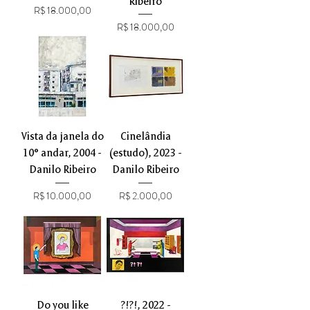
Ribeiro
Preço
R$ 18.000,00
Preço
R$ 18.000,00
Vista da janela do
Cinelândia
10° andar, 2004 -
(estudo), 2023 -
Danilo Ribeiro
Danilo Ribeiro
Preço
Preço
R$ 10.000,00
R$ 2.000,00
Do you like
?!?!, 2022 -