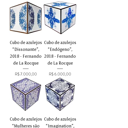
Cubo de azulejos
Cubo de azulejos
“Dissonante”,
“Endógeno”,
2018 - Fernando
2018 - Fernando
de La Rocque
de La Rocque
Preço
Preço
R$ 7.000,00
R$ 6.000,00
Cubo de azulejos
Cubo de azulejos
“Mulheres são
“Imagination”,