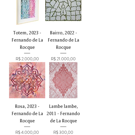
Totem, 2023 -
Bairro, 2022 -
Fernando de La
Fernando de La
Rocque
Rocque
Preço
Preço
R$ 2.000,00
R$ 21.000,00
Rosa, 2023 -
Lambe lambe,
Fernando de La
2011 - Fernando
Rocque
de La Rocque
Preço
Preço
R$ 4.000,00
R$ 300,00