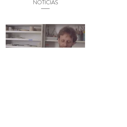
NOTÍCIAS
Rosewood Hotel
Fernando de La Rocque, responsável pelas
cerâmicas nas paredes do restaurante
Blaiseno Rosewood Hotel em São Paulo.