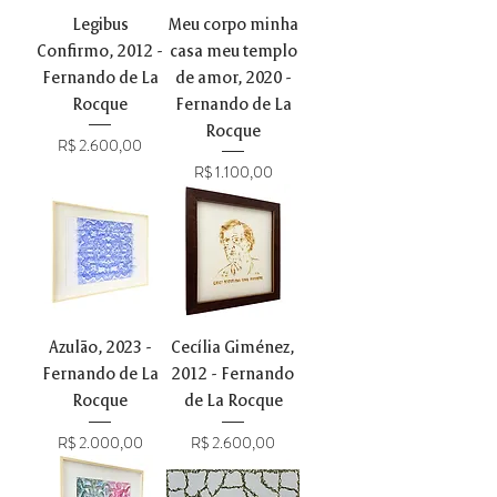
Legibus
Meu corpo minha
Confirmo, 2012 -
casa meu templo
Fernando de La
de amor, 2020 -
Rocque
Fernando de La
Rocque
Preço
R$ 2.600,00
Preço
R$ 1.100,00
Azulão, 2023 -
Cecília Giménez,
Fernando de La
2012 - Fernando
Rocque
de La Rocque
Preço
Preço
R$ 2.000,00
R$ 2.600,00